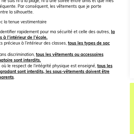
ne suis ni à la plage, ni à une soirée entre amis et que mes
réquente. Par conséquent, les vêtements que je porte
re la silhouette.
ec la tenue vestimentaire
dentifier rapidement pour ma sécurité et celle des autres,
la
à l’intérieur de l’école.
s précieux à l’intérieur des classes,
tous les types de sac
ans discrimination,
tous les vêtements ou accessoires
toire sont interdits.
ù le respect de l’intégrité physique est enseigné,
tous les
gradant sont interdits, les sous-vêtements doivent être
parents
.