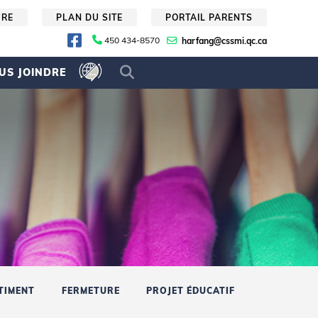
URE
PLAN DU SITE
PORTAIL PARENTS
450 434-8570
harfang@cssmi.qc.ca
US JOINDRE
TIMENT
FERMETURE
PROJET ÉDUCATIF