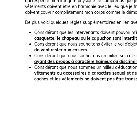
qui respecte mon intégrité physique. Je comprends que je 
vêtements doivent être en harmonie avec le lieu que je f
doivent couvrir complètement mon corps comme le démont
De plus voici quelques règles supplémentaires en lien av
Considérant que les intervenants doivent pouvoir m’i
casquette, le chapeau ou le capuchon sont interdits 
Considérant que nous souhaitons éviter le vol d’objet
doivent rester aux casiers.
Considérant que nous souhaitons un milieu sain et s
ayant des propos à caractère haineux ou discrimina
Considérant que nous sommes un milieu d’éducation o
vêtements ou accessoires à caractère sexuel et dé
cachés et les vêtements ne doivent pas être trans