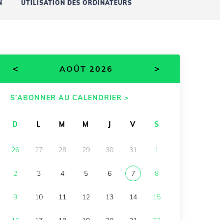
N
UTILISATION DES ORDINATEURS
<
>
AOÛT 2026
S’ABONNER AU CALENDRIER >
D
L
M
M
J
V
S
26
27
28
29
30
31
1
2
3
4
5
6
7
8
9
10
11
12
13
14
15