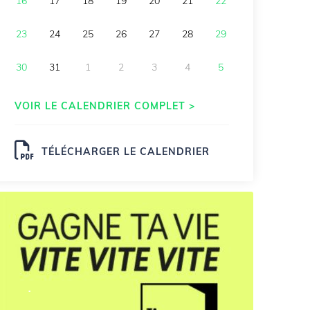
16
17
18
19
20
21
22
23
24
25
26
27
28
29
30
31
1
2
3
4
5
VOIR LE CALENDRIER COMPLET >
TÉLÉCHARGER LE CALENDRIER
.