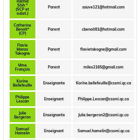
Rachid
Shih *
Parent
sauve121@hotmail.com
(SCP et
subst.)
Catherine
Benoit*
Parent
cbenoit81@hotmail.com
(CP)
Flavie
Manzo
Parent
flavietakogne@gmail.com
Takogne
Mme
Parent
milex2165@gmail.com
François
Korine
Enseignante
Korine.bellefeuille@cssmi.qc.ca
Bellefeuille
Philippe
Enseignant
Philippe.Lescan@cssmi.qc.ca
Lescan
Julie
Enseignante
Julie.bergeron2@cssmi.qc.ca
Bergeron
Samuel
Enseignant
Samuel.hamelin@cssmi.qc.ca
Hamelin