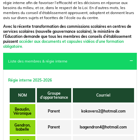
régie interne afin de favoriser l’efficacité et les décisions en réponse aux
besoins du milieu, et ce, dans le respect de la
Loi
. En d’autres mots, les
membres du conseil d’établissement approuvent, adoptent et donnent leurs
avis sur divers sujets et facettes de l’école ou du centre.
Avec la récente transformation des commissions scolaires en centres de
services scolaires (nouvelle gouvernance scolaire), le ministère de
l’Éducation demande que tous les membres des conseils d’établissement
puissent
accéder aux documents et capsules vidéos d’une formation
obligatoire
.
Liste des membres & régie interne
Régie interne 2025-2026
Groupe
NOM
Courriel
d’appartenance
Beaudin,
Parent
kokovero2@hotmail.com
Véronique
Gendron,
Parent
Isagendron4@hotmail.com
Isabelle