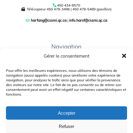
450 434-8570
Télécopieur
450 478-3496
|
450 478-5489 (pavillon)
harfang@cssmi.qc.ca
|
info.harsf@cssmi.qc.ca
Navigation
Gérer le consentement
PLAN DU SITE
PORTAIL PARENTS
Pour offrir les meilleures expériences, nous utilisons des témoins de
navigation (aussi appelés cookies) pour améliorer votre expérience de
PLAINTE – SERVICE À L’ÉLÈVE
navigation, pour analyser le trafic ainsi que pour vérifier la provenance
des visiteurs sur notre site. Le fait de ne pas consentir ou de retirer son
POLITIQUE DE CONFIDENTIALITÉ
consentement peut avoir un effet négatif sur certaines caractéristiques et
fonctions.
Accepter
Refuser