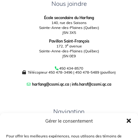
Nous joindre
École secondaire du Harfang
140, rue des Saisons
Sainte-Anne-des-Plaines (Québec)
J5N 3X5
Pavillon Saint-François
e
172, 3
avenue
Sainte-Anne-des-Plaines (Québec)
J5N 0E9
450 434-8570
Télécopieur
450 478-3496
|
450 478-5489 (pavillon)
harfang@cssmi.qc.ca
|
info.harsf@cssmi.qc.ca
Navigation
Gérer le consentement
PLAN DU SITE
PORTAIL PARENTS
Pour offrir les meilleures expériences, nous utilisons des témoins de