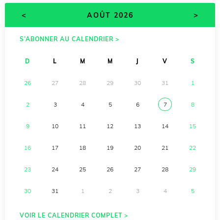
<
>
AOÛT 2026
S’ABONNER AU CALENDRIER >
D
L
M
M
J
V
S
26
27
28
29
30
31
1
2
3
4
5
6
7
8
9
10
11
12
13
14
15
16
17
18
19
20
21
22
23
24
25
26
27
28
29
30
31
1
2
3
4
5
VOIR LE CALENDRIER COMPLET >