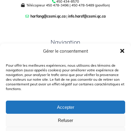
450 434-8570
Télécopieur
450 478-3496
|
450 478-5489 (pavillon)
harfang@cssmi.qc.ca
|
info.harsf@cssmi.qc.ca
Navigation
Gérer le consentement
PLAN DU SITE
PORTAIL PARENTS
Pour offrir les meilleures expériences, nous utilisons des témoins de
navigation (aussi appelés cookies) pour améliorer votre expérience de
PLAINTE – SERVICE À L’ÉLÈVE
navigation, pour analyser le trafic ainsi que pour vérifier la provenance
des visiteurs sur notre site. Le fait de ne pas consentir ou de retirer son
POLITIQUE DE CONFIDENTIALITÉ
consentement peut avoir un effet négatif sur certaines caractéristiques et
fonctions.
Accepter
Refuser
© Gouvernement du Québec, 2026