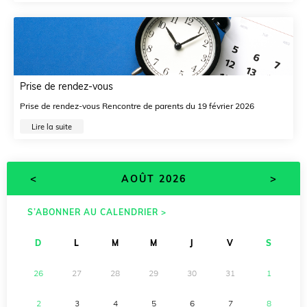
Prise de rendez-vous
Prise de rendez-vous Rencontre de parents du 19 février 2026
Lire la suite
<
>
AOÛT 2026
S’ABONNER AU CALENDRIER >
D
L
M
M
J
V
S
26
27
28
29
30
31
1
2
3
4
5
6
7
8