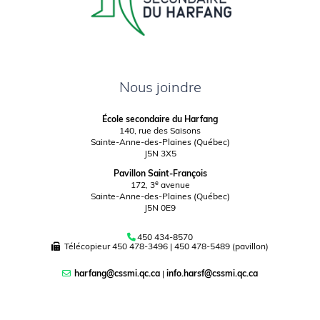
Nous joindre
École secondaire du Harfang
140, rue des Saisons
Sainte-Anne-des-Plaines (Québec)
J5N 3X5
Pavillon Saint-François
e
172, 3
avenue
Sainte-Anne-des-Plaines (Québec)
J5N 0E9
450 434-8570
Télécopieur
450 478-3496
|
450 478-5489 (pavillon)
harfang@cssmi.qc.ca
|
info.harsf@cssmi.qc.ca