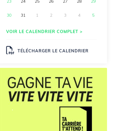
23
24
25
26
27
28
29
30
31
1
2
3
4
5
VOIR LE CALENDRIER COMPLET >
TÉLÉCHARGER LE CALENDRIER
.