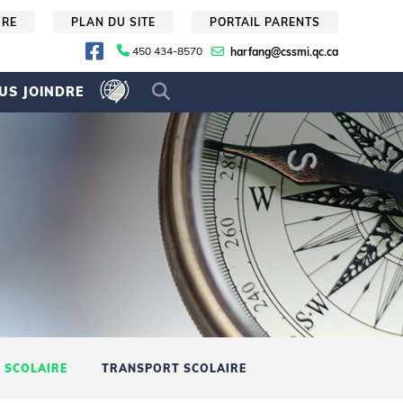
URE
PLAN DU SITE
PORTAIL PARENTS
450 434-8570
harfang@cssmi.qc.ca
US JOINDRE
 SCOLAIRE
TRANSPORT SCOLAIRE