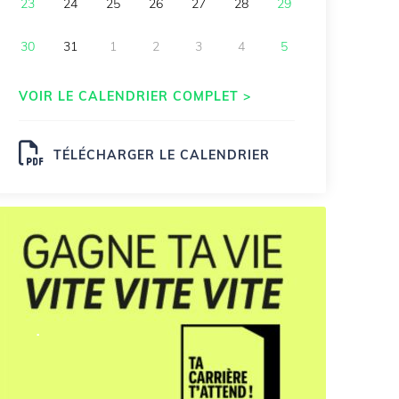
23
24
25
26
27
28
29
30
31
1
2
3
4
5
VOIR LE CALENDRIER COMPLET >
TÉLÉCHARGER LE CALENDRIER
.