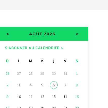
<
>
AOÛT 2026
S’ABONNER AU CALENDRIER >
D
L
M
M
J
V
S
26
27
28
29
30
31
1
2
3
4
5
6
7
8
9
10
11
12
13
14
15