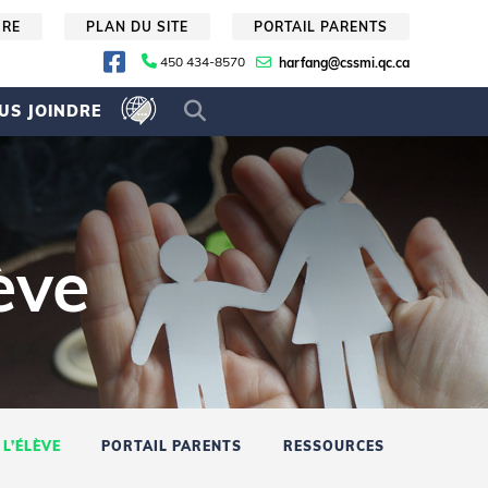
URE
PLAN DU SITE
PORTAIL PARENTS
450 434-8570
harfang@cssmi.qc.ca
US JOINDRE
ève
L’ÉLÈVE
PORTAIL PARENTS
RESSOURCES