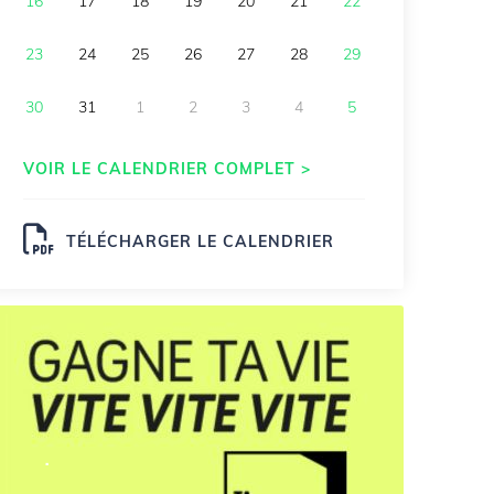
16
17
18
19
20
21
22
23
24
25
26
27
28
29
30
31
1
2
3
4
5
VOIR LE CALENDRIER COMPLET >
TÉLÉCHARGER LE CALENDRIER
.