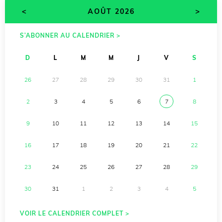
<
>
AOÛT 2026
S’ABONNER AU CALENDRIER >
D
L
M
M
J
V
S
26
27
28
29
30
31
1
2
3
4
5
6
7
8
9
10
11
12
13
14
15
16
17
18
19
20
21
22
23
24
25
26
27
28
29
30
31
1
2
3
4
5
VOIR LE CALENDRIER COMPLET >