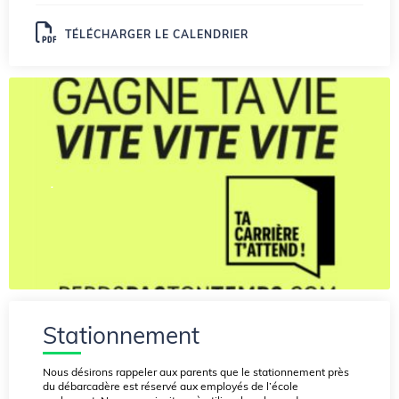
TÉLÉCHARGER LE CALENDRIER
.
Stationnement
Nous désirons rappeler aux parents que le stationnement près
du débarcadère est réservé aux employés de l’école