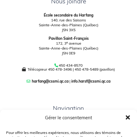
Nous joindre
École secondaire du Harfang
140, rue des Saisons
Sainte-Anne-des-Plaines (Québec)
J5N 3X5
Pavillon Saint-François
e
172, 3
avenue
Sainte-Anne-des-Plaines (Québec)
J5N 0E9
450 434-8570
Télécopieur
450 478-3496
|
450 478-5489 (pavillon)
harfang@cssmi.qc.ca
|
info.harsf@cssmi.qc.ca
Navigation
Gérer le consentement
PLAN DU SITE
PORTAIL PARENTS
Pour offrir les meilleures expériences, nous utilisons des témoins de