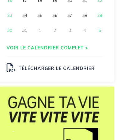
16
17
18
19
20
21
22
23
24
25
26
27
28
29
30
31
1
2
3
4
5
VOIR LE CALENDRIER COMPLET >
TÉLÉCHARGER LE CALENDRIER
.