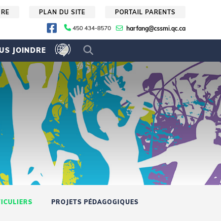
URE
PLAN DU SITE
PORTAIL PARENTS
450 434-8570
harfang@cssmi.qc.ca
US JOINDRE
ICULIERS
PROJETS PÉDAGOGIQUES