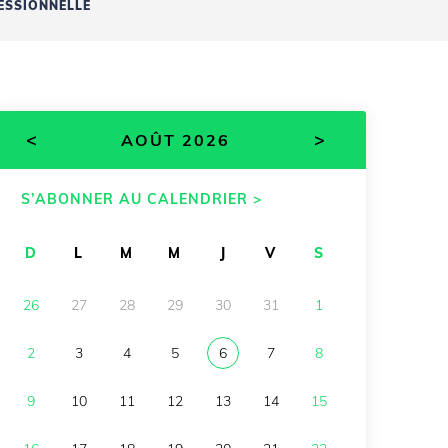
ESSIONNELLE
<
>
AOÛT 2026
S’ABONNER AU CALENDRIER >
D
L
M
M
J
V
S
26
27
28
29
30
31
1
2
3
4
5
6
7
8
9
10
11
12
13
14
15