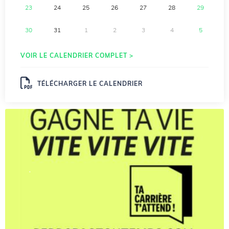
23
24
25
26
27
28
29
30
31
1
2
3
4
5
VOIR LE CALENDRIER COMPLET >
TÉLÉCHARGER LE CALENDRIER
.