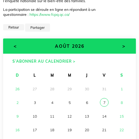
l’enquête nationale sur le bien-être des familles.
La participation se déroule en ligne en répondant à un
questionnaire :
https://www.fcpq.qc.ca/
Retour
Partager
<
>
AOÛT 2026
S’ABONNER AU CALENDRIER >
D
L
M
M
J
V
S
26
27
28
29
30
31
1
2
3
4
5
6
7
8
9
10
11
12
13
14
15
16
17
18
19
20
21
22