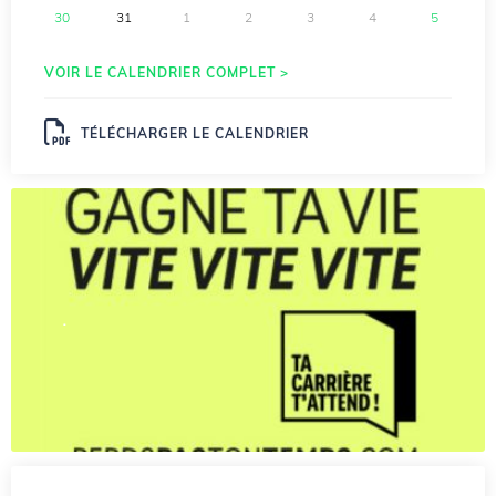
30
31
1
2
3
4
5
VOIR LE CALENDRIER COMPLET >
TÉLÉCHARGER LE CALENDRIER
.