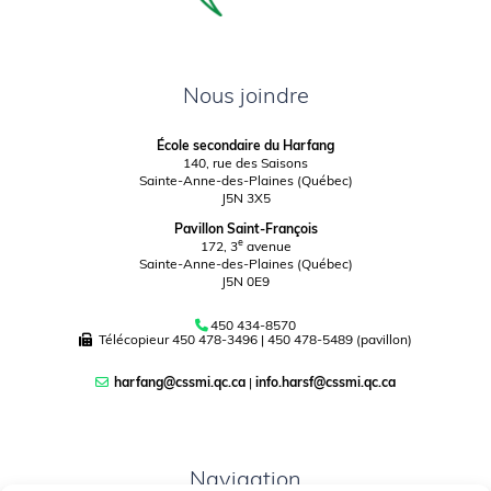
Nous joindre
École secondaire du Harfang
140, rue des Saisons
Sainte-Anne-des-Plaines (Québec)
J5N 3X5
Pavillon Saint-François
e
172, 3
avenue
Sainte-Anne-des-Plaines (Québec)
J5N 0E9
450 434-8570
Télécopieur
450 478-3496
|
450 478-5489 (pavillon)
harfang@cssmi.qc.ca
|
info.harsf@cssmi.qc.ca
Navigation